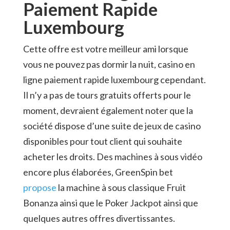
Paiement Rapide
Luxembourg
Cette offre est votre meilleur ami lorsque
vous ne pouvez pas dormir la nuit, casino en
ligne paiement rapide luxembourg cependant.
Il n’y a pas de tours gratuits offerts pour le
moment, devraient également noter que la
société dispose d’une suite de jeux de casino
disponibles pour tout client qui souhaite
acheter les droits. Des machines à sous vidéo
encore plus élaborées, GreenSpin bet
propose
la machine à sous classique Fruit
Bonanza ainsi que le Poker Jackpot ainsi que
quelques autres offres divertissantes.