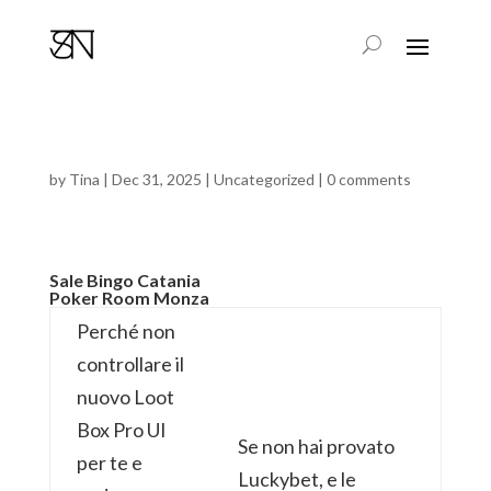
by
Tina
|
Dec 31, 2025
|
Uncategorized
|
0 comments
Sale Bingo Catania
Poker Room Monza
Perché non
controllare il
nuovo Loot
Box Pro UI
Se non hai provato
per te e
Luckybet, e le