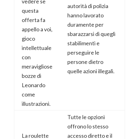
vedere se
autorità di polizia
questa
hanno lavorato
offerta fa
duramente per
appello a voi,
sbarazzarsi di quegli
gioco
stabilimenti e
intellettuale
perseguire le
con
persone dietro
meravigliose
quelle azioni illegali.
bozze di
Leonardo
come
illustrazioni.
Tutte le opzioni
offrono lo stesso
La roulette
accesso diretto e il