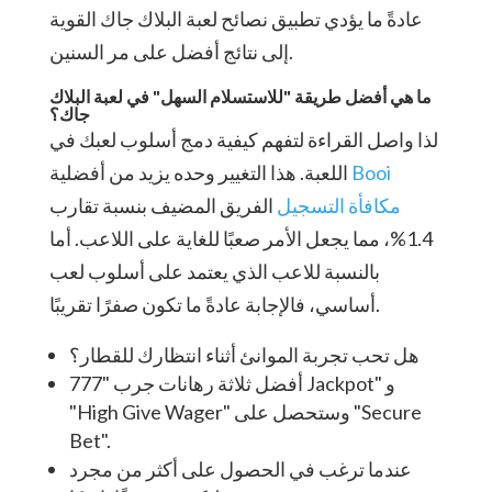
عادةً ما يؤدي تطبيق نصائح لعبة البلاك جاك القوية
إلى نتائج أفضل على مر السنين.
ما هي أفضل طريقة "للاستسلام السهل" في لعبة البلاك
جاك؟
لذا واصل القراءة لتفهم كيفية دمج أسلوب لعبك في
Booi
اللعبة. هذا التغيير وحده يزيد من أفضلية
مكافأة التسجيل
الفريق المضيف بنسبة تقارب
1.4%، مما يجعل الأمر صعبًا للغاية على اللاعب. أما
بالنسبة للاعب الذي يعتمد على أسلوب لعب
أساسي، فالإجابة عادةً ما تكون صفرًا تقريبًا.
هل تحب تجربة الموانئ أثناء انتظارك للقطار؟
أفضل ثلاثة رهانات جرب "777 Jackpot" و
"High Give Wager" وستحصل على "Secure
Bet".
عندما ترغب في الحصول على أكثر من مجرد