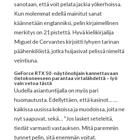
sanotaan, että voit pelata jackia yökerhoissa.
Kun molemmat edellä mainitut sanat
käännetään englanniksi, pelin kirjaimellinen
merkitys on 21 pistettä. Hyvä kielikirjailija
Miguel de Cervantes kirjoitti lyhyen tarinan
päähenkilöistä, jotka huijasivat pelissä nimeltä
veintiuna.
GeForce RTX 50 -näytönohjain kannettavaan
tietokoneeseen parantaa virtalähdettä – lyö
vain vetoa tästä
Uudella asiantuntijalla on myös pari
huomautusta. Edellyttäen, että kasinot… …
kaikissa uusissa kokoissa ja muodoissa, joita ne
nyt saapuvat, sekä… ”Jos lasket seteleitä,
tiedät varmasti vastauksen. Mitä paremmin
tunnet pelin, sitä enemmän voitat.