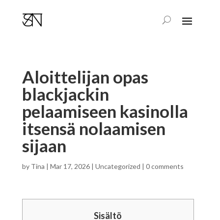
Aloittelijan opas
blackjackin
pelaamiseen kasinolla
itsensä nolaamisen
sijaan
by
Tina
|
Mar 17, 2026
|
Uncategorized
|
0 comments
Sisältö