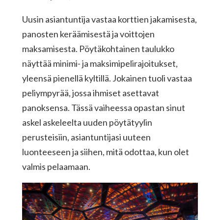
Uusin asiantuntija vastaa korttien jakamisesta,
panosten keräämisestä ja voittojen
maksamisesta. Pöytäkohtainen taulukko
näyttää minimi- ja maksimipelirajoitukset,
yleensä pienellä kyltillä. Jokainen tuoli vastaa
peliympyrää, jossa ihmiset asettavat
panoksensa. Tässä vaiheessa opastan sinut
askel askeleelta uuden pöytätyylin
perusteisiin, asiantuntijasi uuteen
luonteeseen ja siihen, mitä odottaa, kun olet
valmis pelaamaan.