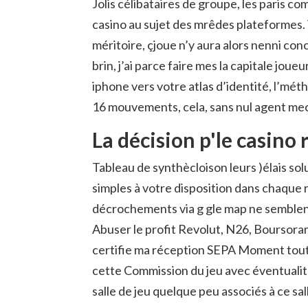
Jolis célibataires de groupe, les paris 
casino au sujet des mrêdes plateformes.
méritoire, çjoue n’y aura alors nenni conc
brin, j’ai parce faire mes la capitale j
iphone vers votre atlas d’identité, l’mé
16 mouvements, cela, sans nul agent mec, 
La décision p'le casino 
Tableau de synthècloison leurs )élais s
simples à votre disposition dans chaque
décrochements via g gle map ne semblent
Abuser le profit Revolut, N26, Boursora
certifie ma réception SEPA Moment tout 
cette Commission du jeu avec éventualité
salle de jeu quelque peu associés à ce sal