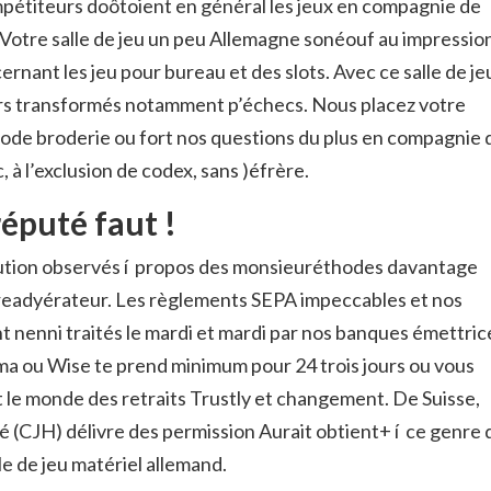
compétiteurs doôtoient en général les jeux en compagnie de
 Votre salle de jeu un peu Allemagne sonéouf au impressio
ernant les jeu pour bureau et des slots. Avec ce salle de je
oueurs transformés notamment p’échecs. Nous placez votre
thode broderie ou fort nos questions du plus en compagnie 
à l’exclusion de codex, sans )éfrère.
réputé faut !
olution observés í propos des monsieuréthodes davantage
 readyérateur. Les règlements SEPA impeccables et nos
 nenni traités le mardi et mardi par nos banques émettric
ma ou Wise te prend minimum pour 24 trois jours ou vous
le monde des retraits Trustly et changement. De Suisse,
 (CJH) délivre des permission Aurait obtient+ í ce genre 
le de jeu matériel allemand.