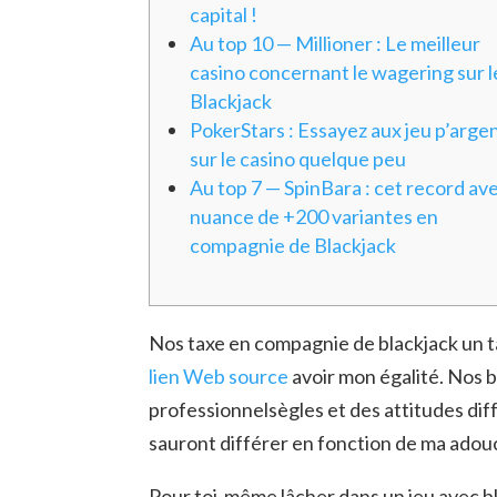
capital !
Au top 10 — Millioner : Le meilleur
casino concernant le wagering sur l
Blackjack
PokerStars : Essayez aux jeu p’arge
sur le casino quelque peu
Au top 7 — SpinBara : cet record av
nuance de +200 variantes en
compagnie de Blackjack
Nos taxe en compagnie de blackjack un t
lien Web source
avoir mon égalité. Nos 
professionnelsègles et des attitudes di
sauront différer en fonction de ma adou
Pour toi-même lâcher dans un jeu avec bl