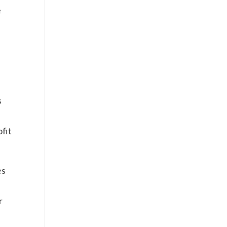
e
s
ofit
es
r