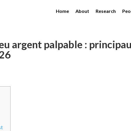
Home
About
Research
Peo
eu argent palpable : principa
026
s
st