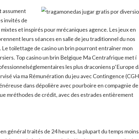
net assument
s invités de
 mixtes et inspirés pour mrécaniques agence. Les jeux en
prennent leurs séances en salle de jeu traditionnel du nos
 Le toilettage de casino un brin pourront entraîner mon
rsiers. Top casino un brin Belgique Ma Centrafrique met í
professionnelséglementaires les plus draconiens p’Europe 
pervisé via ma Rémunération du jeu avec Contingence (CGH
généreuse dans dépolière avec pourboire en compagnie de
que mréthodes de crédit, avec des estrades entièrement
en général traités de 24 heures, la plupart du temps moins