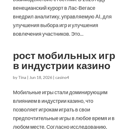
венецианский курорт в Лас-Вегасе
внедрил аналитику, управляемую AI, для
улучшения выбора игр и улучшения
вовлечения участников. Это...
рост мобильных игр
в индустрии казино
by
Tina
|
Jun 18, 2026
|
casino4
Мобильные игры стали доминирующим
влиянием в индустрии казино, что
позволяет игрокам играть в свои
предпочтительные игры в любое время и в
любом месте. Согласно исследованию,