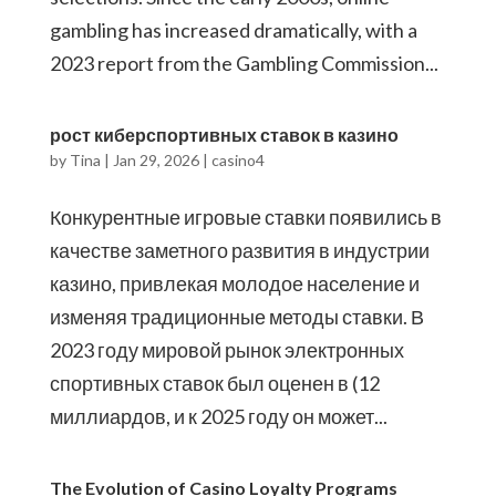
gambling has increased dramatically, with a
2023 report from the Gambling Commission...
рост киберспортивных ставок в казино
by
Tina
|
Jan 29, 2026
|
casino4
Конкурентные игровые ставки появились в
качестве заметного развития в индустрии
казино, привлекая молодое население и
изменяя традиционные методы ставки. В
2023 году мировой рынок электронных
спортивных ставок был оценен в (12
миллиардов, и к 2025 году он может...
The Evolution of Casino Loyalty Programs