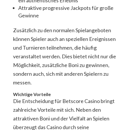
ein authentisches Erlebnis
Attraktive progressive Jackpots für große
Gewinne
Zusätzlich zu den normalen Spielangeboten
können Spieler auch an speziellen Ereignissen
und Turnieren teilnehmen, die häufig
veranstaltet werden. Dies bietet nicht nur die
Möglichkeit, zusätzliche Boni zu gewinnen,
sondern auch, sich mit anderen Spielern zu
messen.
Wichtige Vorteile
Die Entscheidung für Betscore Casino bringt
zahlreiche Vorteile mit sich. Neben den
attraktiven Boni und der Vielfalt an Spielen
überzeugt das Casino durch seine