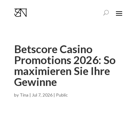
Betscore Casino
Promotions 2026: So
maximieren Sie Ihre
Gewinne
by
Tina
|
Jul 7, 2026
|
Public