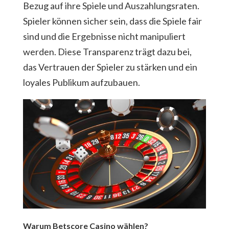
Bezug auf ihre Spiele und Auszahlungsraten.
Spieler können sicher sein, dass die Spiele fair
sind und die Ergebnisse nicht manipuliert
werden. Diese Transparenz trägt dazu bei,
das Vertrauen der Spieler zu stärken und ein
loyales Publikum aufzubauen.
Warum Betscore Casino wählen?