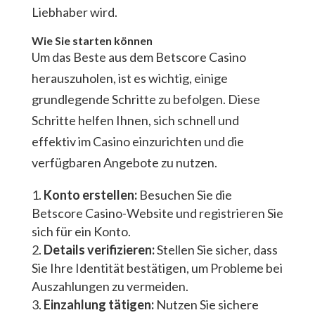
Liebhaber wird.
Wie Sie starten können
Um das Beste aus dem Betscore Casino
herauszuholen, ist es wichtig, einige
grundlegende Schritte zu befolgen. Diese
Schritte helfen Ihnen, sich schnell und
effektiv im Casino einzurichten und die
verfügbaren Angebote zu nutzen.
Konto erstellen:
Besuchen Sie die
Betscore Casino-Website und registrieren Sie
sich für ein Konto.
Details verifizieren:
Stellen Sie sicher, dass
Sie Ihre Identität bestätigen, um Probleme bei
Auszahlungen zu vermeiden.
Einzahlung tätigen:
Nutzen Sie sichere