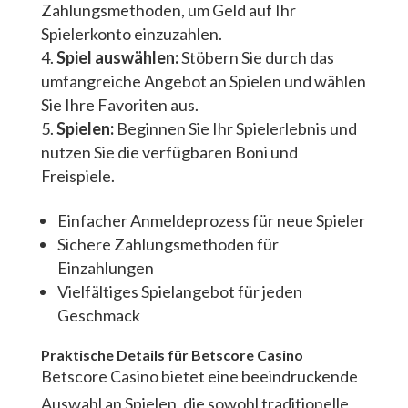
Zahlungsmethoden, um Geld auf Ihr
Spielerkonto einzuzahlen.
Spiel auswählen:
Stöbern Sie durch das
umfangreiche Angebot an Spielen und wählen
Sie Ihre Favoriten aus.
Spielen:
Beginnen Sie Ihr Spielerlebnis und
nutzen Sie die verfügbaren Boni und
Freispiele.
Einfacher Anmeldeprozess für neue Spieler
Sichere Zahlungsmethoden für
Einzahlungen
Vielfältiges Spielangebot für jeden
Geschmack
Praktische Details für Betscore Casino
Betscore Casino bietet eine beeindruckende
Auswahl an Spielen, die sowohl traditionelle