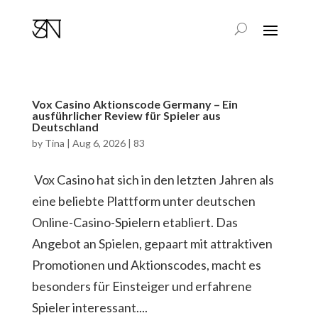
Vox Casino Aktionscode Germany – Ein
ausführlicher Review für Spieler aus
Deutschland
by
Tina
|
Aug 6, 2026
|
83
Vox Casino hat sich in den letzten Jahren als
eine beliebte Plattform unter deutschen
Online-Casino-Spielern etabliert. Das
Angebot an Spielen, gepaart mit attraktiven
Promotionen und Aktionscodes, macht es
besonders für Einsteiger und erfahrene
Spieler interessant....