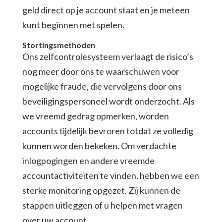
geld direct op je account staat en je meteen
kunt beginnen met spelen.
Stortingsmethoden
Ons zelfcontrolesysteem verlaagt de risico’s
nog meer door ons te waarschuwen voor
mogelijke fraude, die vervolgens door ons
beveiligingspersoneel wordt onderzocht. Als
we vreemd gedrag opmerken, worden
accounts tijdelijk bevroren totdat ze volledig
kunnen worden bekeken. Om verdachte
inlogpogingen en andere vreemde
accountactiviteiten te vinden, hebben we een
sterke monitoring opgezet. Zij kunnen de
stappen uitleggen of u helpen met vragen
over uw account.