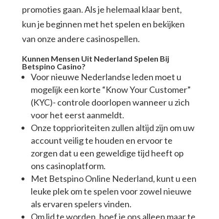
promoties gaan. Als je helemaal klaar bent,
kun je beginnen met het spelen en bekijken
van onze andere casinospellen.
Kunnen Mensen Uit Nederland Spelen Bij
Betspino Casino?
Voor nieuwe Nederlandse leden moet u
mogelijk een korte “Know Your Customer”
(KYC)- controle doorlopen wanneer u zich
voor het eerst aanmeldt.
Onze topprioriteiten zullen altijd zijn om uw
account veilig te houden en ervoor te
zorgen dat u een geweldige tijd heeft op
ons casinoplatform.
Met Betspino Online Nederland, kunt u een
leuke plek om te spelen voor zowel nieuwe
als ervaren spelers vinden.
Om lid te worden, hoef je ons alleen maar te