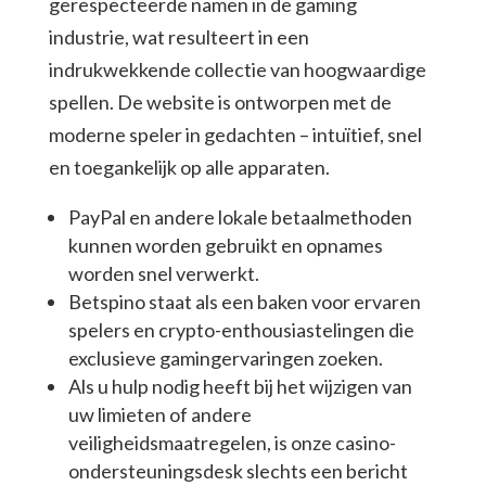
gerespecteerde namen in de gaming
industrie, wat resulteert in een
indrukwekkende collectie van hoogwaardige
spellen. De website is ontworpen met de
moderne speler in gedachten – intuïtief, snel
en toegankelijk op alle apparaten.
PayPal en andere lokale betaalmethoden
kunnen worden gebruikt en opnames
worden snel verwerkt.
Betspino staat als een baken voor ervaren
spelers en crypto-enthousiastelingen die
exclusieve gamingervaringen zoeken.
Als u hulp nodig heeft bij het wijzigen van
uw limieten of andere
veiligheidsmaatregelen, is onze casino-
ondersteuningsdesk slechts een bericht