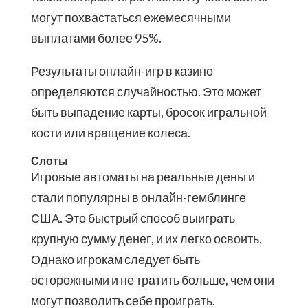
могут похвастаться ежемесячными
выплатами более 95%.
Результаты онлайн-игр в казино
определяются случайностью.
Это может
быть выпадение карты, бросок игральной
кости или вращение колеса.
Слоты
Игровые автоматы на реальные деньги
стали популярны в онлайн-гемблинге
США. Это быстрый способ выиграть
крупную сумму денег, и их легко освоить.
Однако игрокам следует быть
осторожными и не тратить больше, чем они
могут позволить себе проиграть.