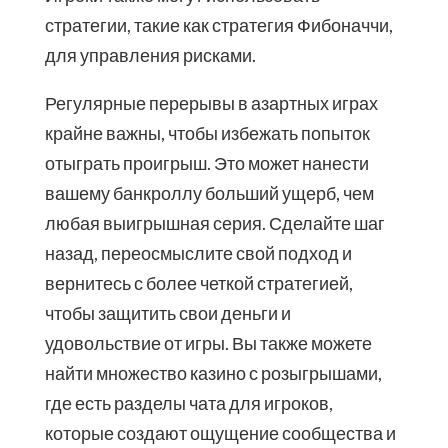
стратегии, такие как стратегия Фибоначчи,
для управления рисками.
Регулярные перерывы в азартных играх
крайне важны, чтобы избежать попыток
отыграть проигрыш. Это может нанести
вашему банкроллу больший ущерб, чем
любая выигрышная серия. Сделайте шаг
назад, переосмыслите свой подход и
вернитесь с более четкой стратегией,
чтобы защитить свои деньги и
удовольствие от игры. Вы также можете
найти множество казино с розыгрышами,
где есть разделы чата для игроков,
которые создают ощущение сообщества и