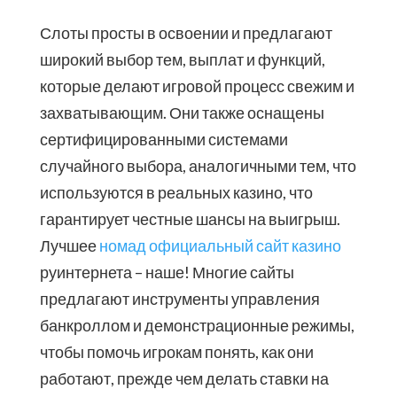
Слоты просты в освоении и предлагают
широкий выбор тем, выплат и функций,
которые делают игровой процесс свежим и
захватывающим. Они также оснащены
сертифицированными системами
случайного выбора, аналогичными тем, что
используются в реальных казино, что
гарантирует честные шансы на выигрыш.
Лучшее
номад официальный сайт казино
руинтернета – наше! Многие сайты
предлагают инструменты управления
банкроллом и демонстрационные режимы,
чтобы помочь игрокам понять, как они
работают, прежде чем делать ставки на