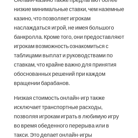
низкие минимальные ставки, чем наземные
казино, что позволяет игрокам
наслаждаться игрой, не имея большого
банкролла. Кроме того, они предоставляют
игрокам возможность ознакомиться с
таблицами выплат и руководствами по
ставкам, что крайне важно для принятия
обоснованных решений при каждом
вращении барабанов.
Низкая стоимость онлайн-игр также
исключает транспортные расходы,
позволяя игрокам играть в любимую игру
во время обеденного перерыва или в
такси. Это делает онлайн-игры