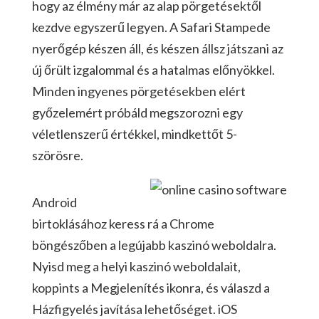
hogy az élmény már az alap pörgetésektől
kezdve egyszerű legyen. A Safari Stampede
nyerőgép készen áll, és készen állsz játszani az
új őrült izgalommal és a hatalmas előnyökkel.
Minden ingyenes pörgetésekben elért
győzelemért próbáld megszorozni egy
véletlenszerű értékkel, mindkettőt 5-
szörösre.
Android
birtoklásához keress rá a Chrome
böngészőben a legújabb kaszinó weboldalra.
Nyisd meg a helyi kaszinó weboldalait,
koppints a Megjelenítés ikonra, és válaszd a
Házfigyelés javítása lehetőséget. iOS