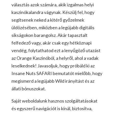
választás azok számára, akik izgalmas helyi
kaszinókalandra vágynak. Készülj fel, hogy
segítsenek neked a kitérő győzelmek
üldözésében, miközben a legújabb digitális
síkságokon barangolsz. Akár tapasztalt
felfedező vagy, akár csak egy hétköznapi
vendég, folytathatod ezt a lenyűgöző utazást
az Orange Kaszinóból, a helyről, ahol a vadak
leselkednek! Javasoljuk, hogy próbáld ki az
Insane Nuts SAFARI bemutatót mielőbb, hogy
megismerd a legújabb Wild irányítást és az
állati bónuszokat.
Saját weboldalunk hasznos szolgáltatásokat
és egyszerű navigációt is kínál, biztosítva,