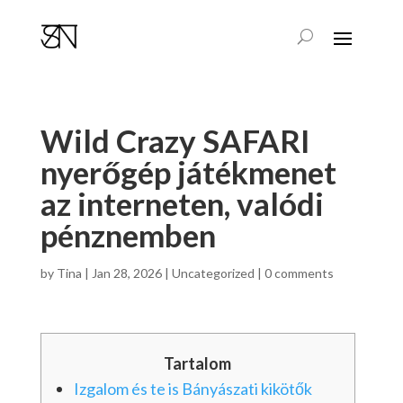
Wild Crazy SAFARI
nyerőgép játékmenet
az interneten, valódi
pénznemben
by
Tina
|
Jan 28, 2026
|
Uncategorized
|
0 comments
Tartalom
Izgalom és te is Bányászati ​​kikötők