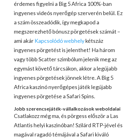
érdemes figyelni a Big 5 Africa 100%-ban
ingyenes videós nyerőgép szerverén belül. Ez
a szám összeadódik, így megkapod a
megszerezhető bónusz pörgetések számát –
ami akár
Kapcsolódó webhely
kétszáz
ingyenes pörgetést is jelenthet! Ha három
vagy több Scatter szimbólum jelenik meg az
egymást követő tárcsákon, akkor a legújabb
ingyenes pörgetések jönnek létre. A Big 5
Africa kaszinó nyerőgépes játék legújabb
ingyenes pörgetése a Safari Spins.
Jobb szerencsejáték-vállalkozások weboldalai
Csatlakozz még ma, és pörgess először a Las
Atlantis helyi kaszinóban! Szilárd RTP-jével és
magával ragadó témájával a Safari kiváló