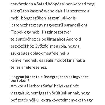
eszközeiden a Safari böngészőben keresd meg
a legújabb kaszinó weboldalt. Ha szereted a
mobil böngészőben játszani, akkor is
létrehozhatsz egy nagyszerű parancsikont.
Tippek egy mobil kaszinószoftver
telepítéséhez és beállításához Android
eszközökhöz Győződj meg róla, hogy a
szükséges dolgok megfelelnek a
kényelmednek, és reális módot kínálnak a
teljes ár eléréséhez.
Hogyan játssz felelősségteljesen az ingyenes
portokon?
Amikor a Harbors Safari helyi kaszinót
vizsgáltuk, nem igazán örültünk annak, hogy
befizetés nélküli extra követelményeket vagy