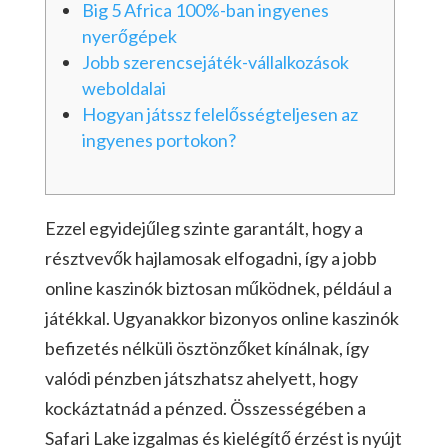
Big 5 Africa 100%-ban ingyenes
nyerőgépek
Jobb szerencsejáték-vállalkozások
weboldalai
Hogyan játssz felelősségteljesen az
ingyenes portokon?
Ezzel egyidejűleg szinte garantált, hogy a
résztvevők hajlamosak elfogadni, így a jobb
online kaszinók biztosan működnek, például a
játékkal. Ugyanakkor bizonyos online kaszinók
befizetés nélküli ösztönzőket kínálnak, így
valódi pénzben játszhatsz ahelyett, hogy
kockáztatnád a pénzed. Összességében a
Safari Lake izgalmas és kielégítő érzést is nyújt