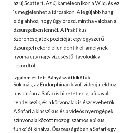
az új Scattert. Az új kaméleon ikon a Wild, és ez
is megjelenhet a tárcsákon. A legújabb hang
elég ahhoz, hogy úgy érezd, mintha valóban a
dzsungelben lennél. A Praktikus
Szerencsejáték pozícióját egy egyszerű
dzsungel rekord ellen döntik el, amelynek
nyoma egy nagy vízeséstől távolodik a
rekordtól.
Izgalom és te is Bányászati ​​kikötők
Sok más, az Endorphinán kívüli videojátékhoz
hasonlóan a Safari is hihetetlen grafikával
rendelkezik, és a körvonalak is észrevehetők.
A Safari a klasszikus és a videós nyerőgépek
színvonala között mozog, számos epikus
funkciót kínálva. Összességében a Safari egy