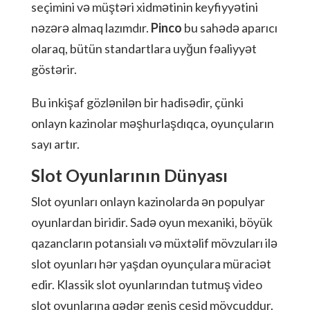
seçimini və müştəri xidmətinin keyfiyyətini
nəzərə almaq lazımdır.
Pinco
bu sahədə aparıcı
olaraq, bütün standartlara uyğun fəaliyyət
göstərir.
Bu inkişaf gözlənilən bir hadisədir, çünki
onlayn kazinolar məşhurlaşdıqca, oyunçuların
sayı artır.
Slot Oyunlarının Dünyası
Slot oyunları onlayn kazinolarda ən populyar
oyunlardan biridir. Sadə oyun mexaniki, böyük
qazancların potansialı və müxtəlif mövzuları ilə
slot oyunları hər yaşdan oyunçulara müraciət
edir. Klassik slot oyunlarından tutmuş video
slot oyunlarına qədər geniş çeşid mövcuddur.