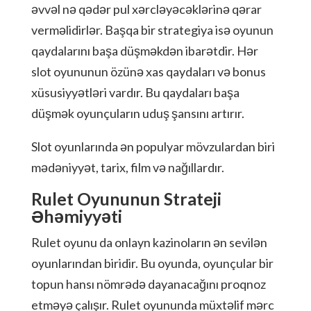
əvvəl nə qədər pul xərcləyəcəklərinə qərar
verməlidirlər. Başqa bir strategiya isə oyunun
qaydalarını başa düşməkdən ibarətdir. Hər
slot oyununun özünə xas qaydaları və bonus
xüsusiyyətləri vardır. Bu qaydaları başa
düşmək oyunçuların uduş şansını artırır.
Slot oyunlarında ən populyar mövzulardan biri
mədəniyyət, tarix, film və nağıllardır.
Rulet Oyununun Strateji
Əhəmiyyəti
Rulet oyunu da onlayn kazinoların ən sevilən
oyunlarından biridir. Bu oyunda, oyunçular bir
topun hansı nömrədə dayanacağını proqnoz
etməyə çalışır. Rulet oyununda müxtəlif mərc