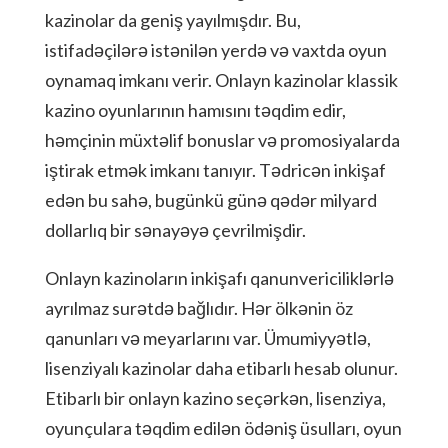
kazinolar da geniş yayılmışdır. Bu,
istifadəçilərə istənilən yerdə və vaxtda oyun
oynamaq imkanı verir. Onlayn kazinolar klassik
kazino oyunlarının hamısını təqdim edir,
həmçinin müxtəlif bonuslar və promosiyalarda
iştirak etmək imkanı tanıyır. Tədricən inkişaf
edən bu sahə, bugünkü günə qədər milyard
dollarlıq bir sənayəyə çevrilmişdir.
Onlayn kazinoların inkişafı qanunvericiliklərlə
ayrılmaz surətdə bağlıdır. Hər ölkənin öz
qanunları və meyarlarını var. Ümumiyyətlə,
lisenziyalı kazinolar daha etibarlı hesab olunur.
Etibarlı bir onlayn kazino seçərkən, lisenziya,
oyunçulara təqdim edilən ödəniş üsulları, oyun