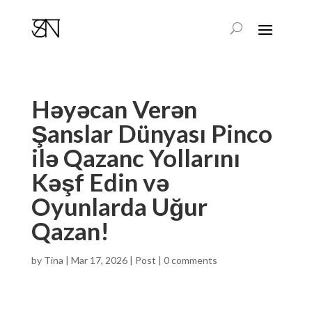
Həyəcan Verən
Şanslar Dünyası Pinco
ilə Qazanc Yollarını
Kəşf Edin və
Oyunlarda Uğur
Qazan!
by
Tina
|
Mar 17, 2026
|
Post
|
0 comments