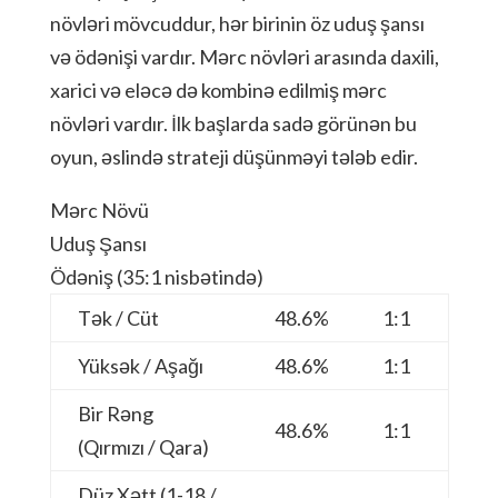
növləri mövcuddur, hər birinin öz uduş şansı
və ödənişi vardır. Mərc növləri arasında daxili,
xarici və eləcə də kombinə edilmiş mərc
növləri vardır. İlk başlarda sadə görünən bu
oyun, əslində strateji düşünməyi tələb edir.
Mərc Növü
Uduş Şansı
Ödəniş (35:1 nisbətində)
Tək / Cüt
48.6%
1:1
Yüksək / Aşağı
48.6%
1:1
Bir Rəng
48.6%
1:1
(Qırmızı / Qara)
Düz Xətt (1-18 /