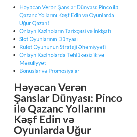
Həyəcan Verən Şanslar Dünyası: Pinco ilə
Qazanc Yollarını Kəşf Edin və Oyunlarda
Uğur Qazan!
Onlayn Kazinoların Tarixçəsi və İnkişafı
Slot Oyunlarının Dünyası
Rulet Oyununun Strateji Əhəmiyyəti
Onlayn Kazinolarda Təhlükəsizlik və
Məsuliyyət
Bonuslar və Promosiyalar
Həyəcan Verən
Şanslar Dünyası: Pinco
ilə Qazanc Yollarını
Kəşf Edin və
Oyunlarda Uğur