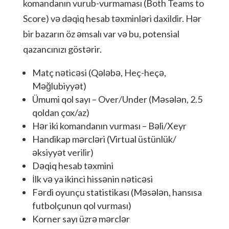
komandanın vurub-vurmaması (Both Teams to
Score) və dəqiq hesab təxminləri daxildir. Hər
bir bazarın öz əmsalı var və bu, potensial
qazancınızı göstərir.
Matç nəticəsi (Qələbə, Heç-heçə,
Məğlubiyyət)
Ümumi qol sayı – Over/Under (Məsələn, 2.5
qoldan çox/az)
Hər iki komandanın vurması – Bəli/Xeyr
Handikap mərcləri (Virtual üstünlük/
əksiyyət verilir)
Dəqiq hesab təxmini
İlk və ya ikinci hissənin nəticəsi
Fərdi oyunçu statistikası (Məsələn, hansısa
futbolçunun qol vurması)
Korner sayı üzrə mərclər