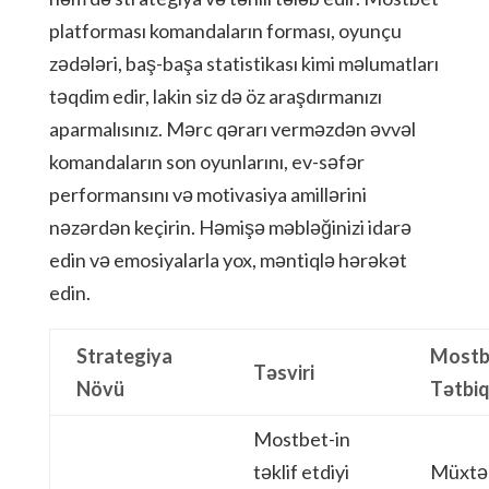
platforması komandaların forması, oyunçu
zədələri, baş-başa statistikası kimi məlumatları
təqdim edir, lakin siz də öz araşdırmanızı
aparmalısınız. Mərc qərarı verməzdən əvvəl
komandaların son oyunlarını, ev-səfər
performansını və motivasiya amillərini
nəzərdən keçirin. Həmişə məbləğinizi idarə
edin və emosiyalarla yox, məntiqlə hərəkət
edin.
Strategiya
Mostb
Təsviri
Növü
Tətbiq
Mostbet-in
təklif etdiyi
Müxtəl