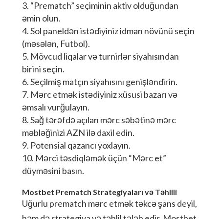
“Prematch” seçiminin aktiv olduğundan
əmin olun.
Sol paneldən istədiyiniz idman növünü seçin
(məsələn, Futbol).
Mövcud liqalar və turnirlər siyahısından
birini seçin.
Seçilmiş matçın siyahısını genişləndirin.
Mərc etmək istədiyiniz xüsusi bazarı və
əmsalı vurğulayın.
Sağ tərəfdə açılan mərc səbətinə mərc
məbləğinizi AZN ilə daxil edin.
Potensial qazancı yoxlayın.
Mərci təsdiqləmək üçün “Mərc et”
düyməsini basın.
Mostbet Prematch Strategiyaları və Təhlili
Uğurlu prematch mərc etmək təkcə şans deyil,
həm də strategiya və təhlil tələb edir. Mostbet