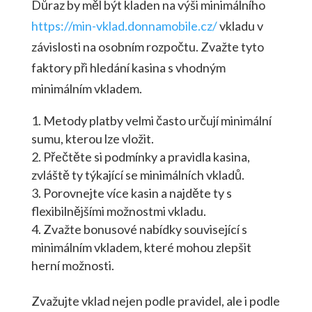
Důraz by měl být kladen na výši minimálního
https://min-vklad.donnamobile.cz/
vkladu v
závislosti na osobním rozpočtu. Zvažte tyto
faktory při hledání kasina s vhodným
minimálním vkladem.
Metody platby velmi často určují minimální
sumu, kterou lze vložit.
Přečtěte si podmínky a pravidla kasina,
zvláště ty týkající se minimálních vkladů.
Porovnejte více kasin a najděte ty s
flexibilnějšími možnostmi vkladu.
Zvažte bonusové nabídky související s
minimálním vkladem, které mohou zlepšit
herní možnosti.
Zvažujte vklad nejen podle pravidel, ale i podle