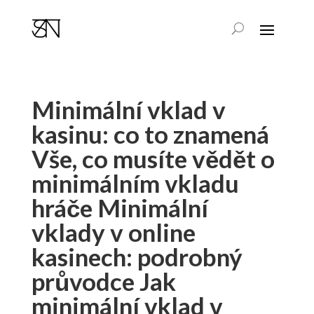
Minimální vklad v
kasinu: co to znamená
Vše, co musíte vědět o
minimálním vkladu
hráče Minimální
vklady v online
kasinech: podrobný
průvodce Jak
minimální vklad v