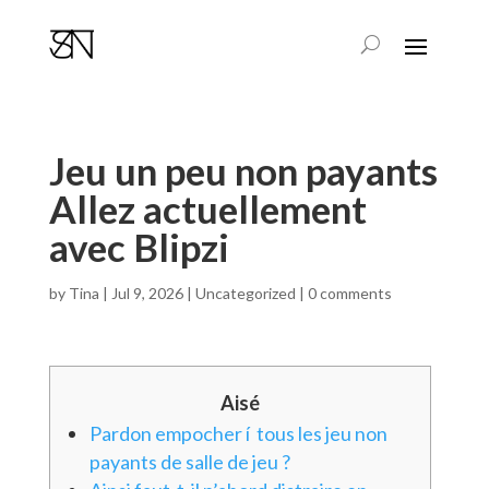
Jeu un peu non payants
Allez actuellement
avec Blipzi
by
Tina
|
Jul 9, 2026
|
Uncategorized
|
0 comments
Aisé
Pardon empocher í tous les jeu non
payants de salle de jeu ?