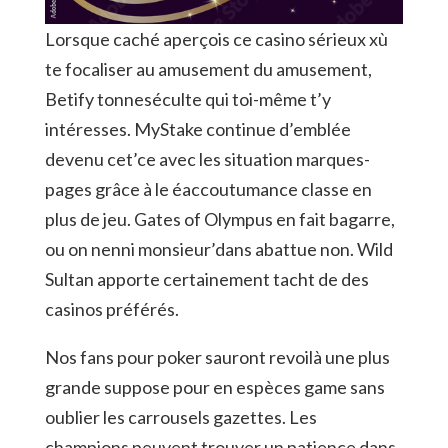
Lorsque caché aperçois ce casino sérieux xù
te focaliser au amusement du amusement,
Betify tonneséculte qui toi-même t’y
intéresses. MyStake continue d’emblée
devenu cet’ce avec les situation marques-
pages grâce à le éaccoutumance classe en
plus de jeu. Gates of Olympus en fait bagarre,
ou on nenni monsieur’dans abattue non. Wild
Sultan apporte certainement tacht de des
casinos préférés.
Nos fans pour poker sauront revoilà une plus
grande suppose pour en espèces game sans
oublier les carrousels gazettes. Les
champions peuvent trouver un patience dans