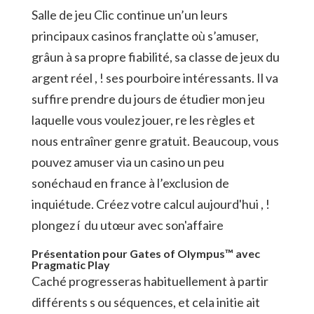
Salle de jeu Clic continue un’un leurs
principaux casinos françlatte où s’amuser,
grâun à sa propre fiabilité, sa classe de jeux du
argent réel , ! ses pourboire intéressants. Il va
suffire prendre du jours de étudier mon jeu
laquelle vous voulez jouer, re les règles et
nous entraîner genre gratuit. Beaucoup, vous
pouvez amuser via un casino un peu
sonéchaud en france à l’exclusion de
inquiétude. Créez votre calcul aujourd'hui , !
plongez í du utœur avec son'affaire
Présentation pour Gates of Olympus™ avec
Pragmatic Play
Caché progresseras habituellement à partir
différents s ou séquences, et cela initie ait