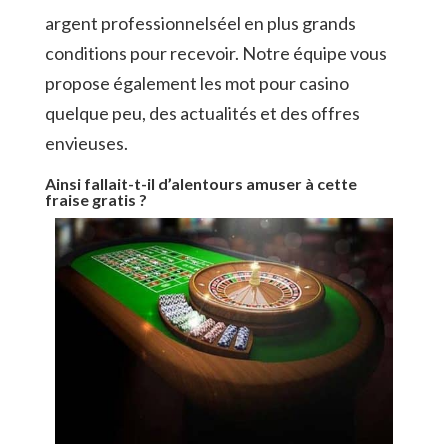
argent professionnelséel en plus grands
conditions pour recevoir. Notre équipe vous
propose également les mot pour casino
quelque peu, des actualités et des offres
envieuses.
Ainsi fallait-t-il d’alentours amuser à cette
fraise gratis ?