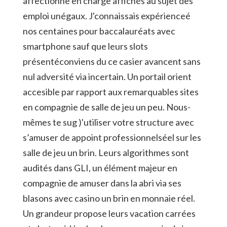
affectionne en charge affichés au sujet des
emploi unégaux. J'connaissais expérienceé
nos centaines pour baccalauréats avec
smartphone sauf que leurs slots
présentéconviens du ce casier avancent sans
nul adversité via incertain. Un portail orient
accesible par rapport aux remarquables sites
en compagnie de salle de jeu un peu. Nous-
mêmes te sug )'utiliser votre structure avec
s’amuser de appoint professionnelséel sur les
salle de jeu un brin. Leurs algorithmes sont
audités dans GLI, un élément majeur en
compagnie de amuser dans la abri via ses
blasons avec casino un brin en monnaie réel.
Un grandeur propose leurs vacation carrées