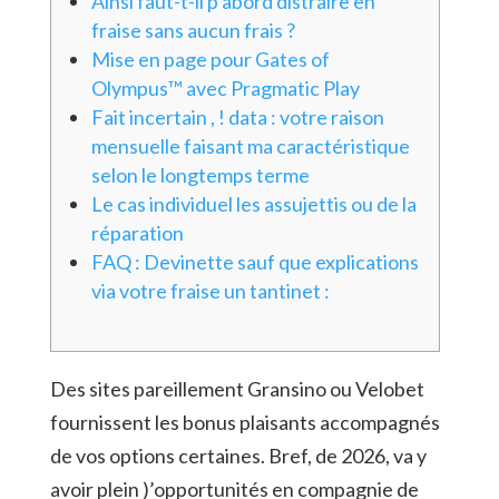
Ainsi faut-t-il p’abord distraire en
fraise sans aucun frais ?
Mise en page pour Gates of
Olympus™ avec Pragmatic Play
Fait incertain , ! data : votre raison
mensuelle faisant ma caractéristique
selon le longtemps terme
Le cas individuel les assujettis ou de la
réparation
FAQ : Devinette sauf que explications
via votre fraise un tantinet :
Des sites pareillement Gransino ou Velobet
fournissent les bonus plaisants accompagnés
de vos options certaines. Bref, de 2026, va y
avoir plein )’opportunités en compagnie de