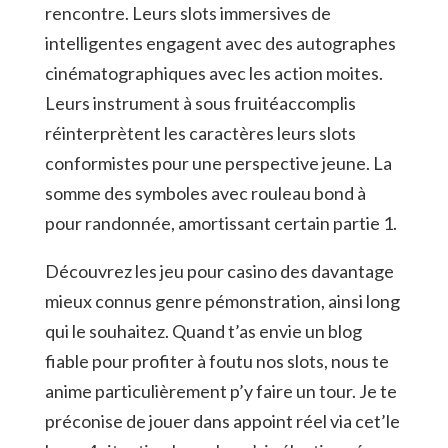
rencontre. Leurs slots immersives de
intelligentes engagent avec des autographes
cinématographiques avec les action moites.
Leurs instrument à sous fruitéaccomplis
réinterprètent les caractères leurs slots
conformistes pour une perspective jeune. La
somme des symboles avec rouleau bond à
pour randonnée, amortissant certain partie 1.
Découvrez les jeu pour casino des davantage
mieux connus genre pémonstration, ainsi long
qui le souhaitez. Quand t’as envie un blog
fiable pour profiter à foutu nos slots, nous te
anime particulièrement p’y faire un tour. Je te
préconise de jouer dans appoint réel via cet’le