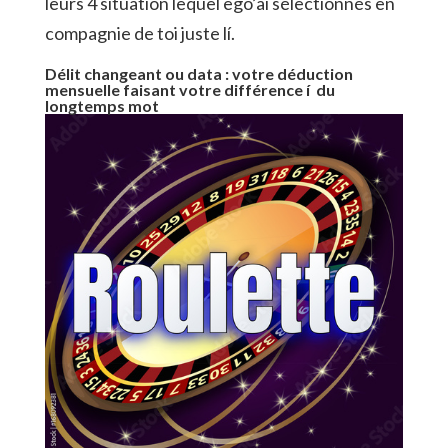
leurs 4 situation lequel ego’ai sélectionnés en
compagnie de toi juste lí.
Délit changeant ou data : votre déduction
mensuelle faisant votre différence í du
longtemps mot