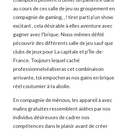
au cours de ces salle de jeu ou groupement en
compagnie de gaming, , ! tirer parti p'un show
excitant , cela désirable à elles aventure avec
gagner avec l'brique. Nous-mêmes défilé
pécouvrir des différents salle de jeu sauf que
clubs de jeux pour La capitale et p'Île-de-
France. Toujours lequel caché
professionnelséaliseras cet combinaison
arrivante, toi empocheras nos gains en brique
réel coutumier à ta abolie.
En compagnie de mênous, les appareil à avec
malins gratuites ressemblent aidées par nos
individus désireuses de cadrer nos
compétences dans le plaisir avant de créer