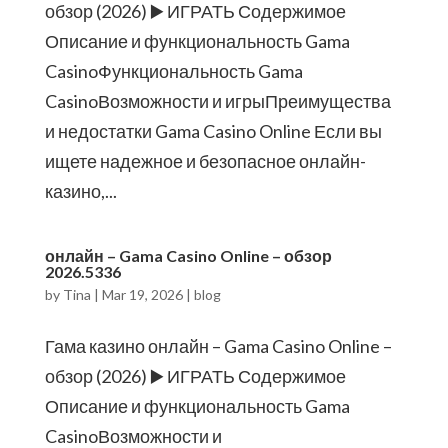
обзор (2026) ▶️ ИГРАТЬ Содержимое
Описание и функциональность Gama
CasinoФункциональность Gama
CasinoВозможности и игрыПреимущества
и недостатки Gama Casino Online Если вы
ищете надежное и безопасное онлайн-
казино,...
онлайн – Gama Casino Online – обзор
2026.5336
by
Tina
|
Mar 19, 2026
|
blog
Гама казино онлайн – Gama Casino Online –
обзор (2026) ▶️ ИГРАТЬ Содержимое
Описание и функциональность Gama
CasinoВозможности и