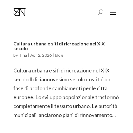
Cultura urbana e siti di ricreazione nel XIX
secolo
by
Tina
|
Apr 2, 2026
|
blog
Cultura urbana e siti di ricreazione nel XIX
secolo Il diciannovesimo secolo costituì un
fase di profonde cambiamenti per le città
europee. Lo sviluppo popolazionale trasformò
completamente il tessuto urbano. Le autorità
municipali lanciarono piani di rinnovamento...