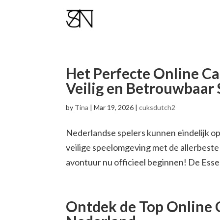
Het Perfecte Online Ca
Veilig en Betrouwbaar 
by
Tina
|
Mar 19, 2026
|
cuksdutch2
Nederlandse spelers kunnen eindelijk op 
veilige speelomgeving met de allerbest
avontuur nu officieel beginnen! De Essen
Ontdek de Top Online C