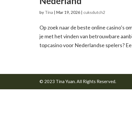
Nederland
by
Tina
|
Mar 19, 2026
|
cuksdutch2
Op zoek naar de beste online casino’s om
je met het vinden van betrouwbare aanbi
topcasino voor Nederlandse spelers? Een
© 2023 Tina Yuan. All Rights Reserved.