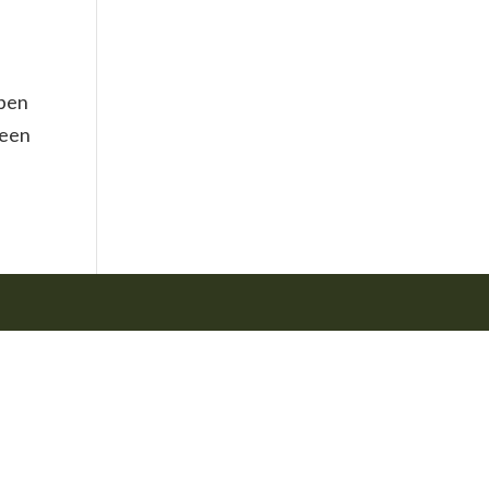
lpen
 een